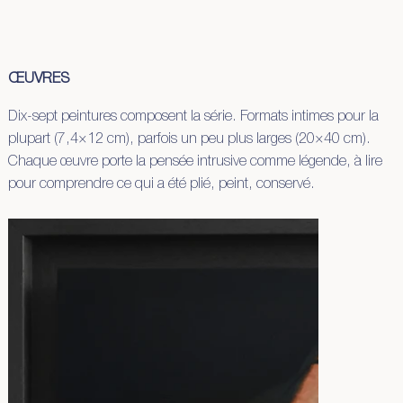
ŒUVRES
Dix-sept peintures composent la série. Formats intimes pour la
plupart (7,4×12 cm), parfois un peu plus larges (20×40 cm).
Chaque œuvre porte la pensée intrusive comme légende, à lire
pour comprendre ce qui a été plié, peint, conservé.