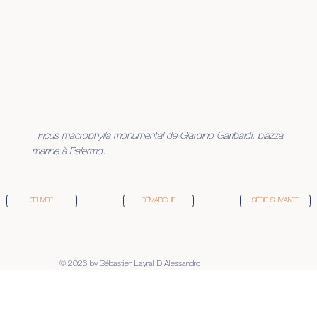
Ficus macrophylla monumental de Giardino Garibaldi, piazza
marine à Palermo.
DÉMARCHE
ŒUVRE
SÉRIE SUIVANTE
© 2026 by Sébastien Layral D'Alessandro