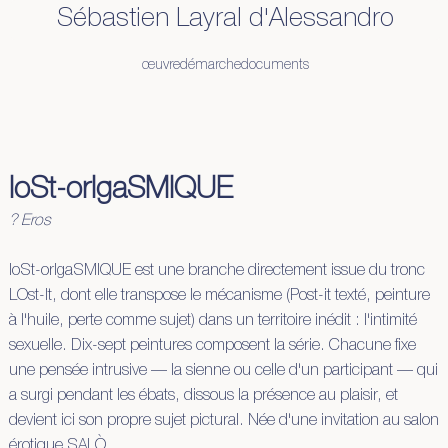
Sébastien Layral d'Alessandro
œuvre
démarche
documents
loSt-orIgaSMIQUE
? Eros
loSt-orIgaSMIQUE est une branche directement issue du tronc
LOst-It, dont elle transpose le mécanisme (Post-it texté, peinture
à l'huile, perte comme sujet) dans un territoire inédit : l'intimité
sexuelle. Dix-sept peintures composent la série. Chacune fixe
une pensée intrusive — la sienne ou celle d'un participant — qui
a surgi pendant les ébats, dissous la présence au plaisir, et
devient ici son propre sujet pictural. Née d'une invitation au salon
érotique SALÒ.