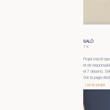
SALÒ
? X
Projet inscrit d
et de responsabi
et 7 dessins. S
Voir la page déd
Lire le projet