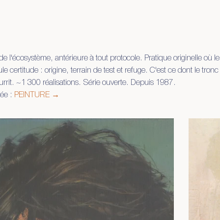
e l'écosystème, antérieure à tout protocole. Pratique originelle où 
certitude : origine, terrain de test et refuge. C'est ce dont le tronc e
urrit. ~1 300 réalisations. Série ouverte. Depuis 1987.
iée :
PEINTURE →