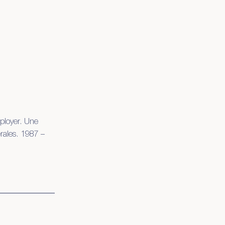
éployer. Une
érales. 1987 –