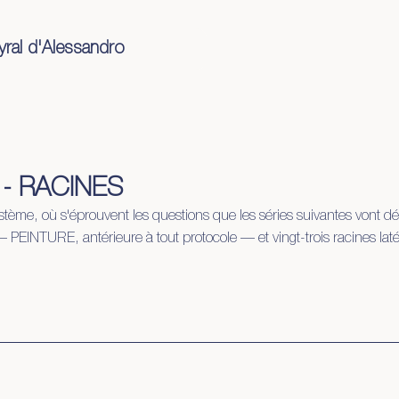
yral d'Alessandro
che
documents
- RACINES
ystème, où s'éprouvent les questions que les séries suivantes vont d
 PEINTURE, antérieure à tout protocole — et vingt-trois racines lat