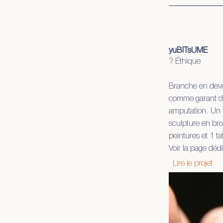
yuBITsUME
? Éthique
Branche en deven
comme garant de 
amputation. Un t
sculpture en bro
peintures et 1 t
Voir la page déd
Lire le projet