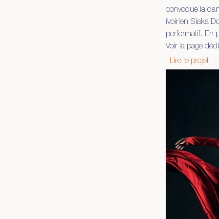
convoque la dans
ivoirien Siaka D
performatif. En 
Voir la page déd
Lire le projet