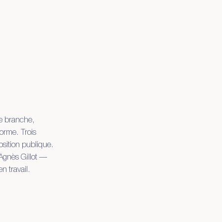
ne branche,
forme. Trois
osition publique.
 Agnès Gillot —
n travail.