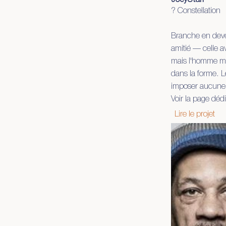
JoeyStarr
? Constellation
Branche en deveni
amitié — celle av
mais l'homme mul
dans la forme. L
imposer aucune.
Voir la page déd
Lire le projet