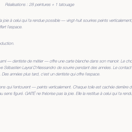
Réalisations : 28 peintures + 1 tatouage
la joie à celui qui l'a rendue possible — vingt-huit sourires peints verticalemen
fert l’espace.
duction.
 et ami — dentiste de métier — offre une carte blanche dans son manoir. Le cho
ve Sébastien Layral D'Alessandro de sourire pendant des années. Le contact au
. Des années plus tard, c'est un dentiste qui offre l'espace.
ens qui l'entourent — peints verticalement. Chaque toile est cachée derrière du
ns figuré. GAITÉ ne théorise pas la joie. Elle la restitue à celui qui l'a rend