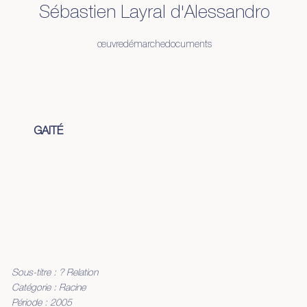
Sébastien Layral d'Alessandro
œuvre
démarche
documents
GAITÉ
Sous-titre : ? Relation
Catégorie : Racine
Période : 2005