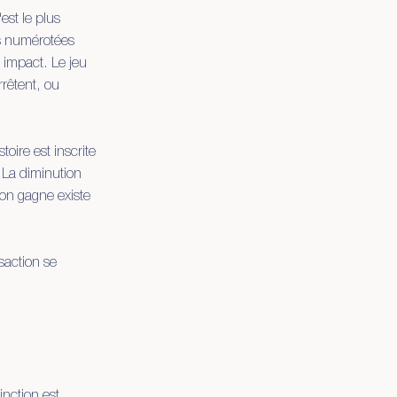
est le plus
es numérotées
 impact. Le jeu
rrêtent, ou
oire est inscrite
. La diminution
l'on gagne existe
saction se
nction est