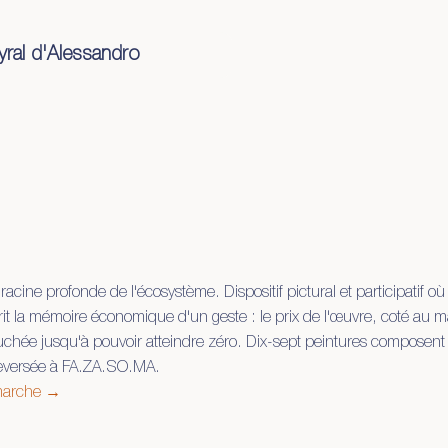
yral d'Alessandro
che
documents
racine profonde de l'écosystème. Dispositif pictural et participatif o
crit la mémoire économique d'un geste : le prix de l'œuvre, coté au m
chée jusqu'à pouvoir atteindre zéro. Dix-sept peintures composent 
reversée à FA.ZA.SO.MA.
arche →