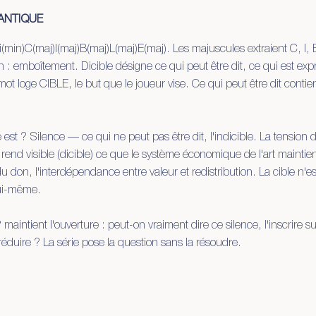
ANTIQUE
i(min)C(maj)I(maj)B(maj)L(maj)E(maj). Les majuscules extraient C, I,
 : emboîtement. Dicible désigne ce qui peut être dit, ce qui est ex
 mot loge CIBLE, le but que le joueur vise. Ce qui peut être dit contie
e est ? Silence — ce qui ne peut pas être dit, l'indicible. La tension du
e rend visible (dicible) ce que le système économique de l'art maintie
du don, l'interdépendance entre valeur et redistribution. La cible n'est
 lui-même.
maintient l'ouverture : peut-on vraiment dire ce silence, l'inscrire su
 réduire ? La série pose la question sans la résoudre.