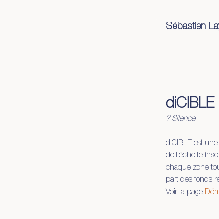
Sébastien La
œuvre
démar
diCIBLE
? Silence
diCIBLE est une 
de fléchette ins
chaque zone tou
part des fonds 
Voir la page
Dém