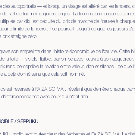
des autoportraits — et lorsqu'un visage est altéré par les lancers, c'
e de l'artiste lui-même qui est en jeu. La toile est composée de zon
multipliée par dix, est déduite du prix de marché de l'œuvre à chaque
cune limite de lancers : il se poursuit jusqu'à ce que les joueurs s'a
 prix atteigne zéro.
ave son empreinte dans l'histoire économique de l'œuvre. Cette hist
t de la toile — visible, lisible, transmise avec l'œuvre à son acquéreur
ix rend perceptible la relation entre valeur, don et silence : ce que 
re a déjà donné sans que cela soit nommé.
nds est reversée à FA.ZA.SO.MA., révélant que derrière chaque tran
 d'interdépendance avec ceux qui n'ont rien.
iCIBLE / SEPPUKU
UKU impliquent toutes deux des fléchettes et FA.ZA.SO.MA. La disti