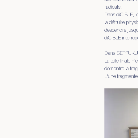
radicale.
Dans diCIBLE, le
la détruire physi
descendre jusqu'à
diCIBLE interro
Dans SEPPUKU, le 
La toile finale 
démontre la frag
L'une fragmente 