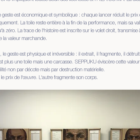
 geste est économique et symbolique : chaque lancer réduit le prix
quement. La toile reste entière à la fin de la performance, mais sa va
 zéro. La trace de l'histoire est inscrite sur le volet droit, transmise
ge la valeur marchande.
geste est physique et irréversible : il extrait, il fragmente, il détruit
n'est plus une toile mais une carcasse. SEPPUKU éviscère cette valeur
ilité non par décote mais par destruction matérielle.
le prix de l'œuvre. L'autre fragmente son corps.