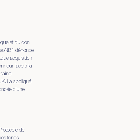
2021 · Huil
ique et du don
moissoNB1 dénonce
que acquisition
onneur face à la
chaîne
PUKU a appliqué
foncée d'une
Protocole de
des fonds