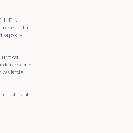
 B, L, E →
primable — et à
nt sa propre
 titre est
nt dans le silence
 pas la toile :
r un volet droit