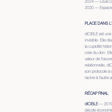
2024 — Louis Di
2020 — Espace V
PLACE DANS 
diCIBLE est une
invisible. Elle 
la cupidité his
crée du don. Ell
valeur de l'œuv
relationnelle, d
son protocole à
racine à l'autre 
RÉCAP FINAL
diCIBLE
— 2019-2
décote économiqu