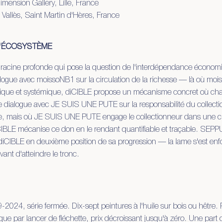
mension Gallery, Lille, France
allès, Saint Martin d'Hères, France
L'ÉCOSYSTÈME
 racine profonde qui pose la question de l'interdépendance économ
dialogue avec moissoNB1 sur la circulation de la richesse — là où 
torique et systémique, diCIBLE propose un mécanisme concret où cha
e dialogue avec JE SUIS UNE PUTE sur la responsabilité du collecti
re, mais où JE SUIS UNE PUTE engage le collectionneur dans une 
iCIBLE mécanise ce don en le rendant quantifiable et traçable. SEP
 diCIBLE en deuxième position de sa progression — la lame s'est en
avant d'atteindre le tronc.
024, série fermée. Dix-sept peintures à l'huile sur bois ou hêtre. 
e par lancer de fléchette, prix décroissant jusqu'à zéro. Une part 