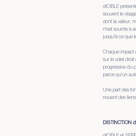
diCIBLE présente 
souvent le visag
dont la valeur, 
n'est soumis à au
jusqu'à ce que le
Chaque impact gr
sur le volet droi
progressive du pr
parce qu'un aut
Une part des fo
nouent des liens
DISTINCTION d
diCIBLE et SEPP