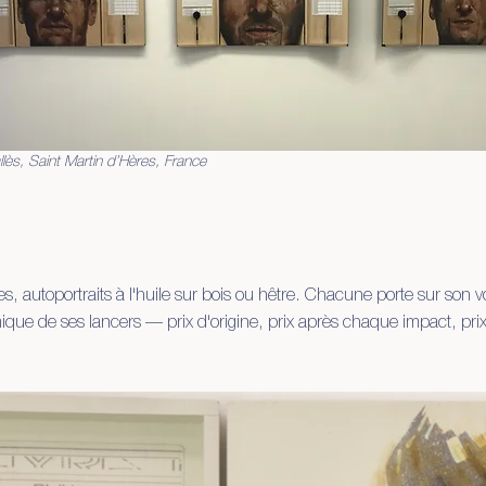
ès, Saint Martin d’Hères, France
s, autoportraits à l'huile sur bois ou hêtre. Chacune porte sur son vo
mique de ses lancers — prix d'origine, prix après chaque impact, prix 